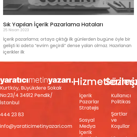
Sık Yapılan İçerik Pazarlama Hataları
25 Nisan 2023
İçerik pazarlama; ortaya çıktığı ilk günlerden bugüne öyle bir
gelişti ki adeta “evrim geçirdi” dense yalan olmaz. Hazırlanan
içerikler ilk
Hizmetlerimi
Sözle
Kurtköy, Büyükdere Sokak
No:23/4 34912 Pendik/
İçerik
Kullanıcı
Pazarlama
Politikası
İstanbul
Stratejisi
Şartlar
444 23 83
Sosyal
ve
info@yaraticimetinyazari.com
Medya
Koşullar
İçerik