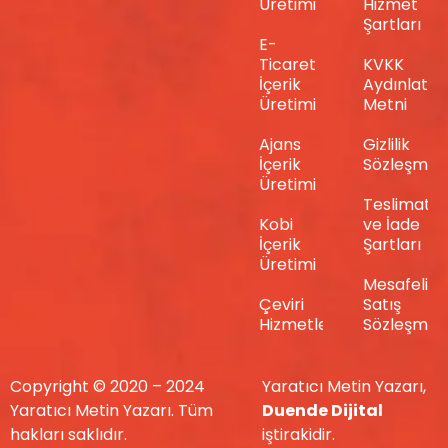
Üretimi
Hizmet
Şartları
E-
Ticaret
KVKK
İçerik
Aydınlatm
Üretimi
Metni
Ajans
Gizlilik
İçerik
Sözleşmes
Üretimi
Teslimat
Kobi
ve İade
İçerik
Şartları
Üretimi
Mesafeli
Çeviri
Satış
Hizmetleri
Sözleşmes
Copyright © 2020 – 2024
Yaratıcı Metin Yazarı,
Yaratıcı Metin Yazarı. Tüm
Duende Dijital
hakları saklıdır.
iştirakidir.