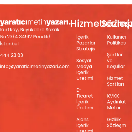
Hizmetlerimi
Sözle
Kurtköy, Büyükdere Sokak
No:23/4 34912 Pendik/
İçerik
Kullanıcı
Pazarlama
Politikası
İstanbul
Stratejisi
Şartlar
444 23 83
Sosyal
ve
info@yaraticimetinyazari.com
Medya
Koşullar
İçerik
Üretimi
Hizmet
Şartları
E-
Ticaret
KVKK
İçerik
Aydınlatm
Üretimi
Metni
Ajans
Gizlilik
İçerik
Sözleşmes
Üretimi