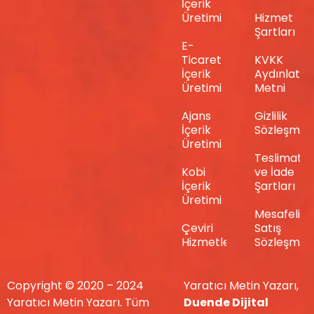
İçerik
Üretimi
Hizmet
Şartları
E-
Ticaret
KVKK
İçerik
Aydınlatm
Üretimi
Metni
Ajans
Gizlilik
İçerik
Sözleşmes
Üretimi
Teslimat
Kobi
ve İade
İçerik
Şartları
Üretimi
Mesafeli
Çeviri
Satış
Hizmetleri
Sözleşmes
Copyright © 2020 – 2024
Yaratıcı Metin Yazarı,
Yaratıcı Metin Yazarı. Tüm
Duende Dijital