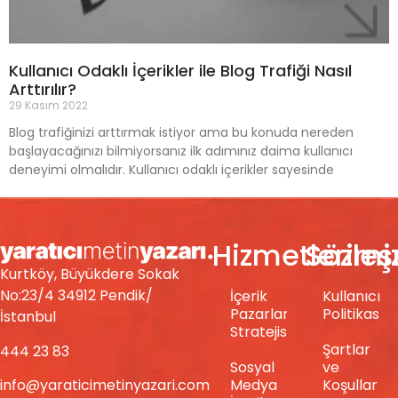
Kullanıcı Odaklı İçerikler ile Blog Trafiği Nasıl
Arttırılır?
29 Kasım 2022
Blog trafiğinizi arttırmak istiyor ama bu konuda nereden
başlayacağınızı bilmiyorsanız ilk adımınız daima kullanıcı
deneyimi olmalıdır. Kullanıcı odaklı içerikler sayesinde
Hizmetlerimi
Sözle
Kurtköy, Büyükdere Sokak
No:23/4 34912 Pendik/
İçerik
Kullanıcı
Pazarlama
Politikası
İstanbul
Stratejisi
Şartlar
444 23 83
Sosyal
ve
info@yaraticimetinyazari.com
Medya
Koşullar